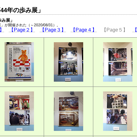
44年の歩み展」
歩み展」
が開催された（～2020/08/31）。
１】
【Page２】
【Page３】
【Page４】
【Page５】
【