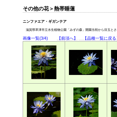
その他の花＞熱帯睡蓮
ニンファエア・ギガンテア
滋賀県草津市立水生植物公園「みずの森」開園当初から目玉と
画像一覧(3/4)
【前項へ】
【品種一覧に戻