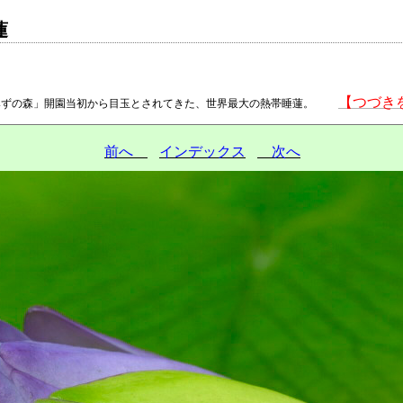
蓮
【つづき
みずの森」開園当初から目玉とされてきた、世界最大の熱帯睡蓮。
前へ
インデックス
次へ